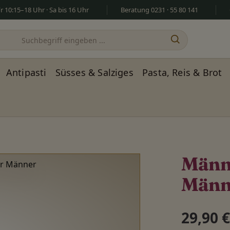
 10:15–18 Uhr · Sa bis 16 Uhr
Beratung 0231 · 55 80 141
Antipasti
Süsses & Salziges
Pasta, Reis & Brot
Männ
Männ
Regulärer Pr
29,90 €