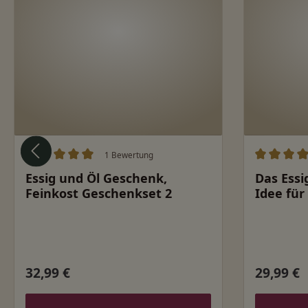
1 Bewertung
Durchschnittliche Bewertung von 5 von 5 Sternen
Durchschn
Essig und Öl Geschenk,
Das Essi
Feinkost Geschenkset 2
Idee für
32,99 €
29,99 €
Regulärer Preis:
Regulärer