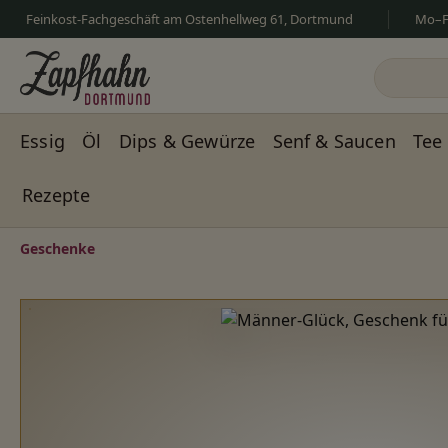
Feinkost-Fachgeschäft am Ostenhellweg 61, Dortmund
Mo–Fr
m Hauptinhalt springen
Zur Suche springen
Zur Hauptnavigation springen
Essig
Öl
Dips & Gewürze
Senf & Saucen
Tee
Rezepte
Geschenke
Bildergalerie überspringen