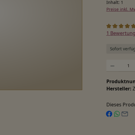
Inhalt:
1
Preise inkl. M
Durchschnitt
1 Bewertun
Sofort verfüg
Produkt Anzah
Produktnu
Hersteller:
Dieses Prod