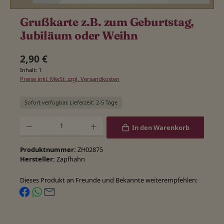
Grußkarte z.B. zum Geburtstag,
Jubiläum oder Weihn
Regulärer Preis:
2,90 €
Inhalt:
1
Preise inkl. MwSt. zzgl. Versandkosten
Sofort verfügbar, Lieferzeit: 2-5 Tage
Produkt Anzahl: Gib den gewünschten Wert ein oder benutze die Schaltfläche
In den Warenkorb
Produktnummer:
ZH02875
Hersteller:
Zapfhahn
Dieses Produkt an Freunde und Bekannte weiterempfehlen: