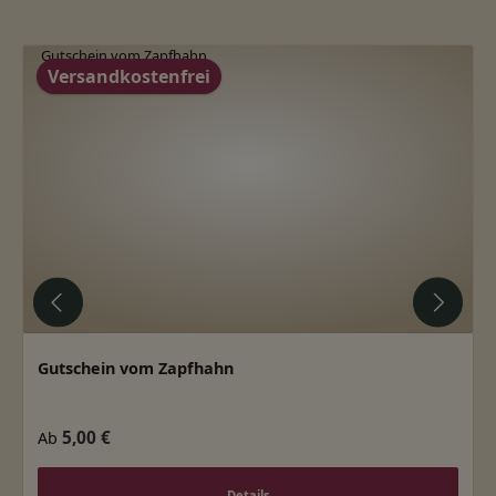
Produktgalerie überspringen
Versandkostenfrei
Gutschein vom Zapfhahn
Regulärer Preis:
5,00 €
Ab
Details