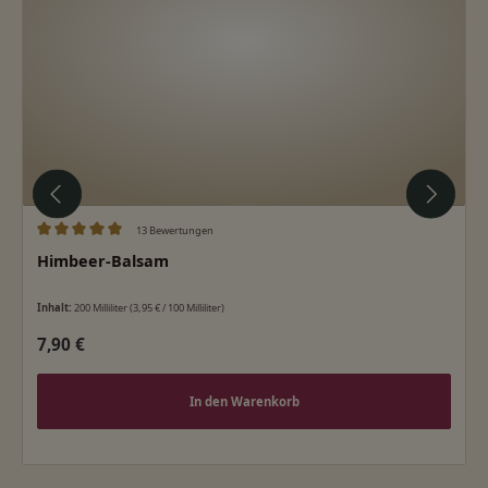
13 Bewertungen
Durchschnittliche Bewertung von 5 von 5 Sternen
Himbeer-Balsam
Inhalt:
200 Milliliter
(3,95 € / 100 Milliliter)
Regulärer Preis:
7,90 €
In den Warenkorb