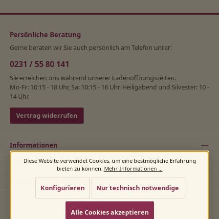
Persönliche Beratung
Gerne beraten wir Sie auch persönlich am Telefon unter:
0231 / 55 80 141
Sie erreichen uns während unserer Ladenöffnungszeiten.
Mo-Fr: 10:15 - 18 Uhr, Sa: 10:15 - 16 Uhr. Heiligabend und Silvester: 10 -
14 Uhr.
Vertrag widerrufen
Informationen
Diese Website verwendet Cookies, um eine bestmögliche Erfahrung
Rechtliches
bieten zu können.
Mehr Informationen ...
Zahlungs- und Versandarten
Konfigurieren
Nur technisch notwendige
Alle Cookies akzeptieren
Alle Preise inkl. gesetzl. Mehrwertsteuer zzgl.
Versandkosten
und ggf.