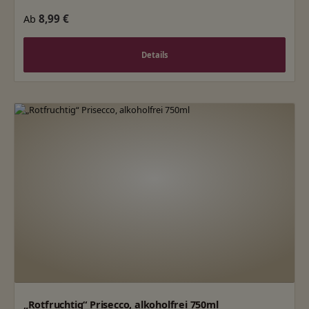
Regulärer Preis:
8,99 €
Ab
Details
„Rotfruchtig“ Prisecco, alkoholfrei 750ml