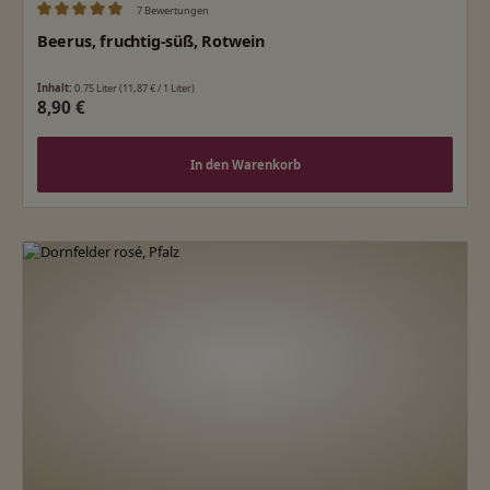
7 Bewertungen
Durchschnittliche Bewertung von 4.93 von 5 Sternen
Beerus, fruchtig-süß, Rotwein
Inhalt:
0.75 Liter
(11,87 € / 1 Liter)
Regulärer Preis:
8,90 €
In den Warenkorb