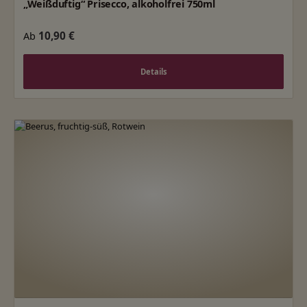
„Weißduftig“ Prisecco, alkoholfrei 750ml
Regulärer Preis:
10,90 €
Ab
Details