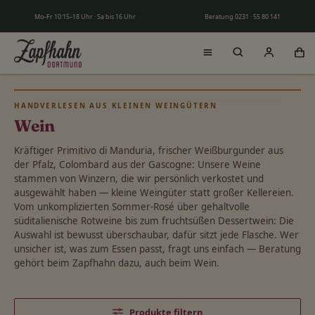
Zum Hauptinhalt springen
Mo–Fr 10:15–18 Uhr · Sa bis 16 Uhr
Beratung 0231 · 55 80 141
HANDVERLESEN AUS KLEINEN WEINGÜTERN
Wein
Kräftiger Primitivo di Manduria, frischer Weißburgunder aus
der Pfalz, Colombard aus der Gascogne: Unsere Weine
stammen von Winzern, die wir persönlich verkostet und
ausgewählt haben — kleine Weingüter statt großer Kellereien.
Vom unkomplizierten Sommer-Rosé über gehaltvolle
süditalienische Rotweine bis zum fruchtsüßen Dessertwein: Die
Auswahl ist bewusst überschaubar, dafür sitzt jede Flasche. Wer
unsicher ist, was zum Essen passt, fragt uns einfach — Beratung
gehört beim Zapfhahn dazu, auch beim Wein.
Produkte filtern