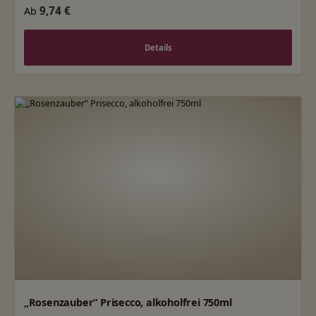
Regulärer Preis:
9,74 €
Ab
Details
„Rosenzauber“ Prisecco, alkoholfrei 750ml