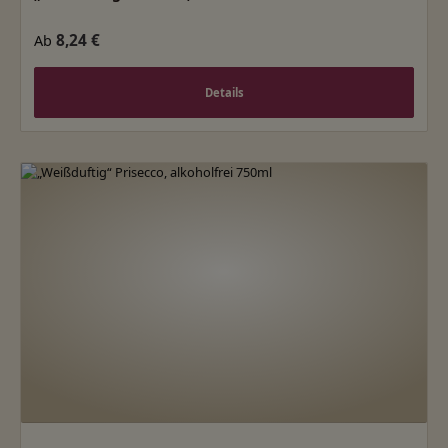
Regulärer Preis:
8,24 €
Ab
Details