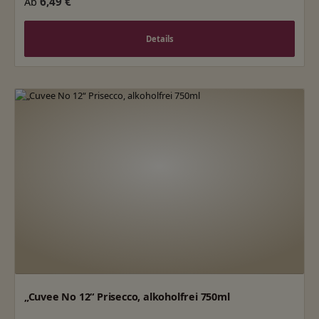
Regulärer Preis:
6,49 €
Ab
Details
„Cuvee No 12“ Prisecco, alkoholfrei 750ml