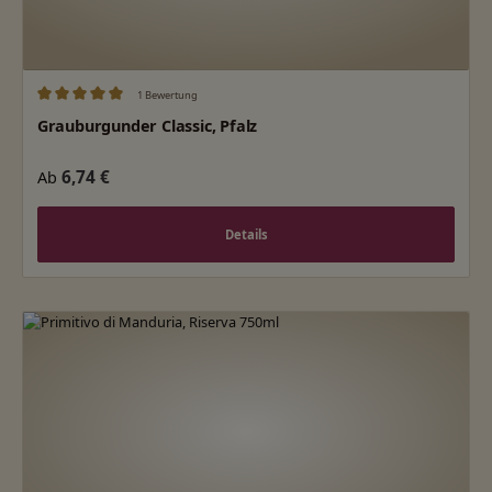
1 Bewertung
Durchschnittliche Bewertung von 5 von 5 Sternen
Grauburgunder Classic, Pfalz
Regulärer Preis:
6,74 €
Ab
Details