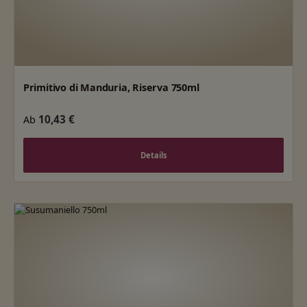
Primitivo di Manduria, Riserva 750ml
Regulärer Preis:
10,43 €
Ab
Details