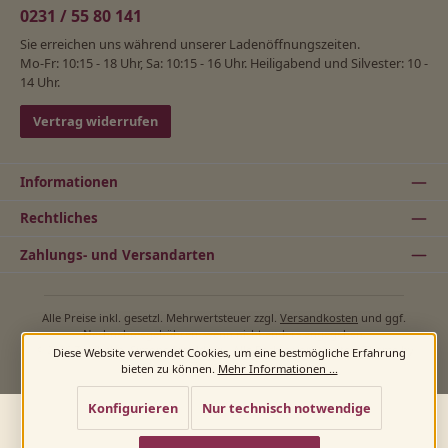
0231 / 55 80 141
Sie erreichen uns während unserer Ladenöffnungszeiten.
Mo-Fr: 10:15 - 18 Uhr, Sa: 10:15 - 16 Uhr. Heiligabend und Silvester: 10 -
14 Uhr.
Vertrag widerrufen
Informationen
Rechtliches
Zahlungs- und Versandarten
Alle Preise inkl. gesetzl. Mehrwertsteuer zzgl.
Versandkosten
und ggf.
Nachnahmegebühren, wenn nicht anders angegeben.
© 2026 Zapfhahn, Simone Erpelding - Alle Rechte vorbehalten. Theme by
Diese Website verwendet Cookies, um eine bestmögliche Erfahrung
ThemeWare®
bieten zu können.
Mehr Informationen ...
Konfigurieren
Nur technisch notwendige