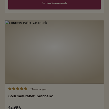
In den Warenkorb
2 Bewertungen
Durchschnittliche Bewertung von 5 von 5 Sternen
Gourmet-Paket, Geschenk
Regulärer Preis:
42,99 €