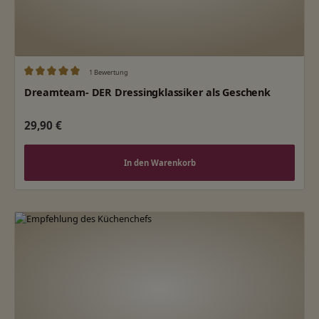
1 Bewertung
Durchschnittliche Bewertung von 5 von 5 Sternen
Dreamteam- DER Dressingklassiker als Geschenk
Regulärer Preis:
29,90 €
In den Warenkorb