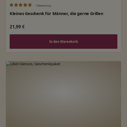
1 Bewertung
Durchschnittliche Bewertung von 5 von 5 Sternen
Kleines Geschenk für Männer, die gerne Grillen
Regulärer Preis:
21,99 €
In den Warenkorb