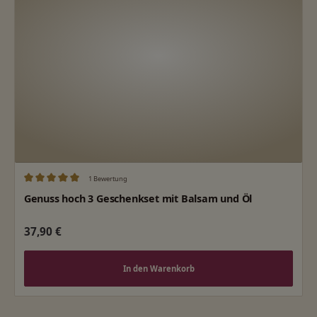
1 Bewertung
Durchschnittliche Bewertung von 5 von 5 Sternen
Genuss hoch 3 Geschenkset mit Balsam und Öl
Regulärer Preis:
37,90 €
In den Warenkorb