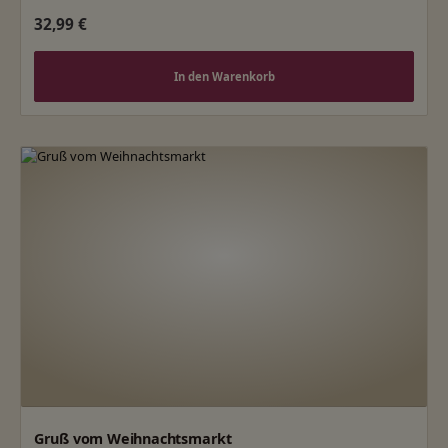
Regulärer Preis:
32,99 €
In den Warenkorb
Gruß vom Weihnachtsmarkt