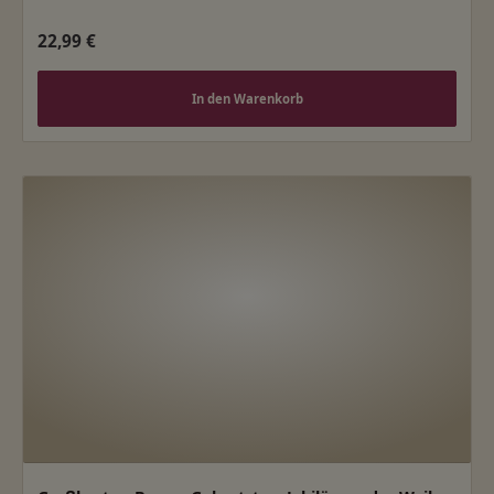
Regulärer Preis:
22,99 €
In den Warenkorb