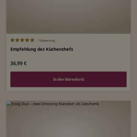
1 Bewertung
Durchschnittliche Bewertung von 5 von 5 Sternen
Empfehlung des Küchenchefs
Regulärer Preis:
36,99 €
In den Warenkorb