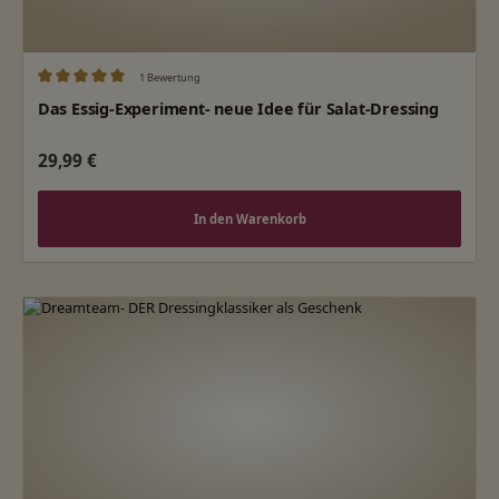
1 Bewertung
Durchschnittliche Bewertung von 5 von 5 Sternen
Das Essig-Experiment- neue Idee für Salat-Dressing
Regulärer Preis:
29,99 €
In den Warenkorb