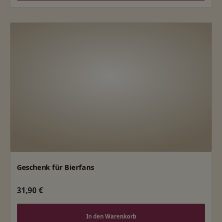
Geschenk für Bierfans
Regulärer Preis:
31,90 €
In den Warenkorb