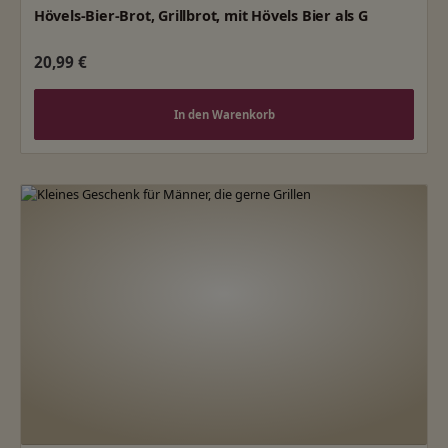
Hövels-Bier-Brot, Grillbrot, mit Hövels Bier als G
Regulärer Preis:
20,99 €
In den Warenkorb