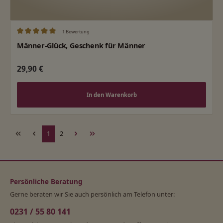
1 Bewertung
Durchschnittliche Bewertung von 5 von 5 Sternen
Männer-Glück, Geschenk für Männer
Regulärer Preis:
29,90 €
In den Warenkorb
Seite
Seite
1
2
Persönliche Beratung
Gerne beraten wir Sie auch persönlich am Telefon unter:
0231 / 55 80 141