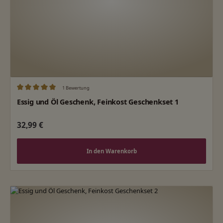
1 Bewertung
Durchschnittliche Bewertung von 5 von 5 Sternen
Essig und Öl Geschenk, Feinkost Geschenkset 1
Regulärer Preis:
32,99 €
In den Warenkorb