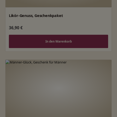
Likör-Genuss, Geschenkpaket
Regulärer Preis:
36,90 €
In den Warenkorb