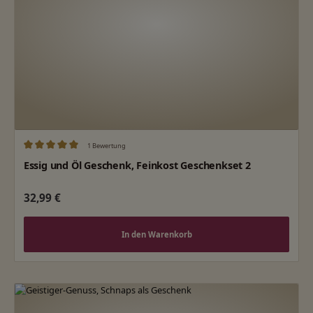
1 Bewertung
Durchschnittliche Bewertung von 5 von 5 Sternen
Essig und Öl Geschenk, Feinkost Geschenkset 2
Regulärer Preis:
32,99 €
In den Warenkorb