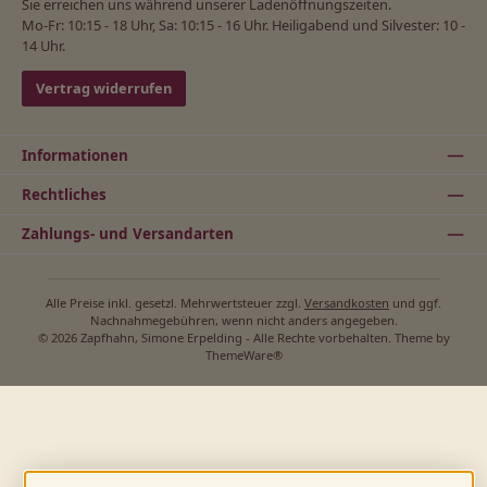
Sie erreichen uns während unserer Ladenöffnungszeiten.
Mo-Fr: 10:15 - 18 Uhr, Sa: 10:15 - 16 Uhr. Heiligabend und Silvester: 10 -
14 Uhr.
Vertrag widerrufen
Informationen
Rechtliches
Zahlungs- und Versandarten
Alle Preise inkl. gesetzl. Mehrwertsteuer zzgl.
Versandkosten
und ggf.
Nachnahmegebühren, wenn nicht anders angegeben.
© 2026 Zapfhahn, Simone Erpelding - Alle Rechte vorbehalten. Theme by
ThemeWare®