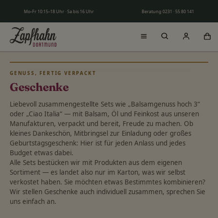
Zum Hauptinhalt springen
Mo–Fr 10:15–18 Uhr · Sa bis 16 Uhr
Beratung 0231 · 55 80 141
GENUSS, FERTIG VERPACKT
Geschenke
Liebevoll zusammengestellte Sets wie „Balsamgenuss hoch 3“
oder „Ciao Italia“ — mit Balsam, Öl und Feinkost aus unseren
Manufakturen, verpackt und bereit, Freude zu machen. Ob
kleines Dankeschön, Mitbringsel zur Einladung oder großes
Geburtstagsgeschenk: Hier ist für jeden Anlass und jedes
Budget etwas dabei.
Alle Sets bestücken wir mit Produkten aus dem eigenen
Sortiment — es landet also nur im Karton, was wir selbst
verkostet haben. Sie möchten etwas Bestimmtes kombinieren?
Wir stellen Geschenke auch individuell zusammen, sprechen Sie
uns einfach an.