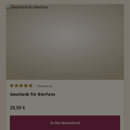
1 Bewertung
Durchschnittliche Bewertung von 5 von 5 Sternen
Geschenk für Bierfans
Regulärer Preis:
28,90 €
In den Warenkorb