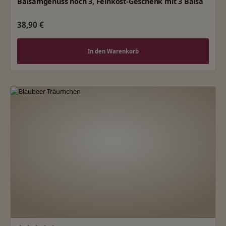
Balsamgenuss hoch 3, Feinkost-Geschenk mit 3 Balsa
Regulärer Preis:
38,90 €
In den Warenkorb