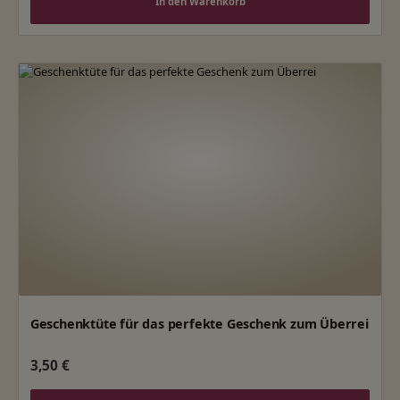
In den Warenkorb
Geschenktüte für das perfekte Geschenk zum Überrei
Regulärer Preis:
3,50 €