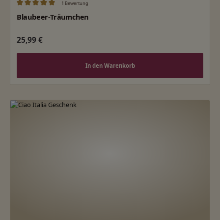
1 Bewertung
Durchschnittliche Bewertung von 5 von 5 Sternen
Blaubeer-Träumchen
Regulärer Preis:
25,99 €
In den Warenkorb