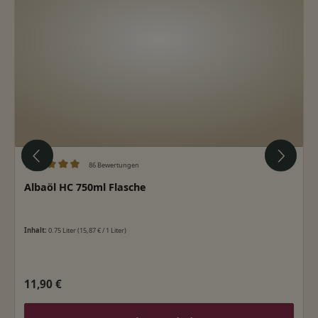
86 Bewertungen
Durchschnittliche Bewertung von 5 von 5 Sternen
Albaöl HC 750ml Flasche
Inhalt:
0.75 Liter
(15,87 € / 1 Liter)
Regulärer Preis:
11,90 €