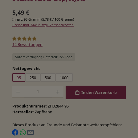
Regulärer Preis:
5,49 €
Inhalt:
95 Gramm
(5,78 € / 100 Gramm)
Preise inkl. MwSt. zzgl. Versandkosten
Durchschnittliche Bewertung von 5 von 5 Sternen
12 Bewertungen
Sofort verfügbar, Lieferzeit: 2-5 Tage
auswählen
Nettogewicht
95
250
500
1000
Produkt Anzahl: Gib den gewünschten Wert ein oder benutze die Schaltfläche
In den Warenkorb
Produktnummer:
ZH02844.95
Hersteller:
Zapfhahn
Dieses Produkt an Freunde und Bekannte weiterempfehlen: