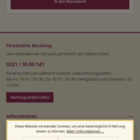
In den Warenkorb
Persönliche Beratung
Gerne beraten wir Sie auch persönlich am Telefon unter:
0231 / 55 80 141
Sie erreichen uns während unserer Ladenöffnungszeiten.
Mo-Fr: 10:15 - 18 Uhr, Sa: 10:15 - 16 Uhr. Heiligabend und Silvester: 10 -
14 Uhr.
Vertrag widerrufen
Informationen
Diese Website verwendet Cookies, um eine bestmögliche Erfahrung
Rechtliches
bieten zu können.
Mehr Informationen ...
Zahlungs- und Versandarten