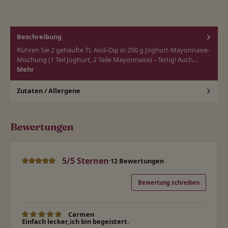
Beschreibung
Rühren Sie 2 gehäufte TL Aioli-Dip in 200 g Joghurt-Mayonnaise-
Mischung (1 Teil Joghurt, 2 Teile Mayonnaise) – fertig! Auch…
Mehr
Zutaten / Allergene
Bewertungen
5/5 Sternen
·
12 Bewertungen
Durchschnittliche Bewertung von 5 von 5 Sternen
Bewertung schreiben
Carmen
Bewertung mit 5 von 5 Sternen
Einfach lecker,ich bin begeistert.