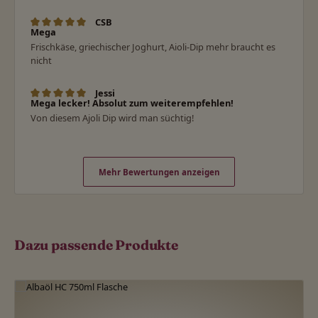
CSB
Bewertung mit 5 von 5 Sternen
Mega
Frischkäse, griechischer Joghurt, Aioli-Dip mehr braucht es
nicht
Jessi
Bewertung mit 5 von 5 Sternen
Mega lecker! Absolut zum weiterempfehlen!
Von diesem Ajoli Dip wird man süchtig!
Mehr Bewertungen anzeigen
Dazu passende Produkte
Produktgalerie überspringen