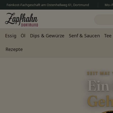
Feinkost-Fachgeschäft am Ostenhellweg 61, Dortmund
Mo–Fr
m Hauptinhalt springen
Zur Suche springen
Zur Hauptnavigation springen
Essig
Öl
Dips & Gewürze
Senf & Saucen
Tee
Rezepte
Slider überspringen
SEIT MAI 
Ein
Geh