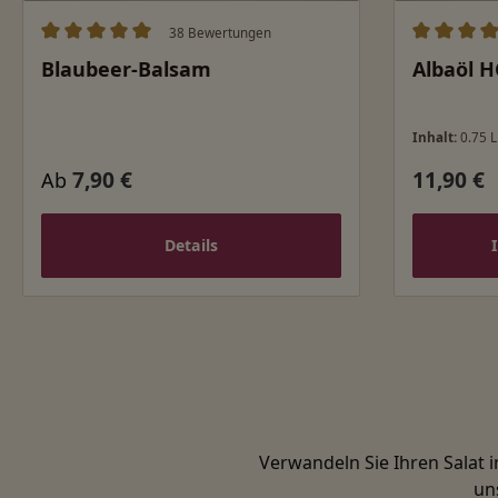
38 Bewertungen
Durchschnittliche Bewertung von 5 von 5 Sternen
Durchschn
Blaubeer-Balsam
Albaöl H
Inhalt:
0.75 L
7,90 €
11,90 €
Regulärer Preis:
Regulärer
Ab
Details
Verwandeln Sie Ihren Salat 
un