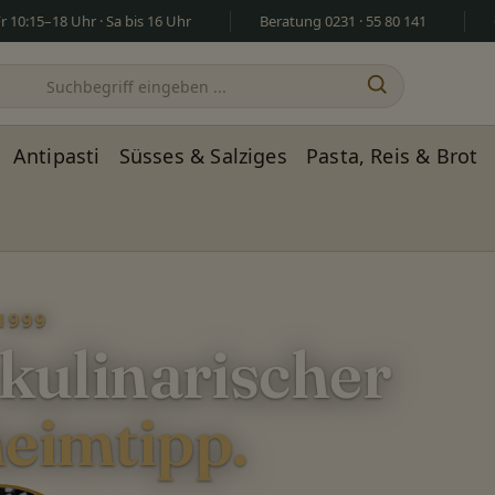
 10:15–18 Uhr · Sa bis 16 Uhr
Beratung 0231 · 55 80 141
Antipasti
Süsses & Salziges
Pasta, Reis & Brot
1999
 kulinarischer
eimtipp.