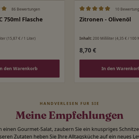
86 Bewertungen
10 Bewertun
ittliche Bewertung von 5 von 5 Sternen
Durchschnittliche Bewert
C 750ml Flasche
Zitronen - Olivenöl
iter
(15,87 € / 1 Liter)
Inhalt:
200 Milliliter
(4,35 € / 100 M
8,70 €
 Preis:
Regulärer Preis:
In den Warenkorb
In den Warenkor
HANDVERLESEN FÜR SIE
Meine Empfehlungen
in einen Gourmet-Salat, zaubern Sie ein knuspriges Schnitz
seren Zutaten heben Sie Ihre Alltagsküche auf ein neues Lev