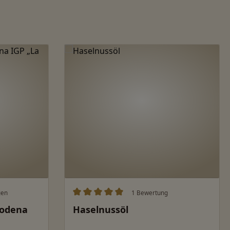
gen
1 Bewertung
ung von 5 von 5 Sternen
Durchschnittliche Bewertung von 5 von 
Modena
Haselnussöl