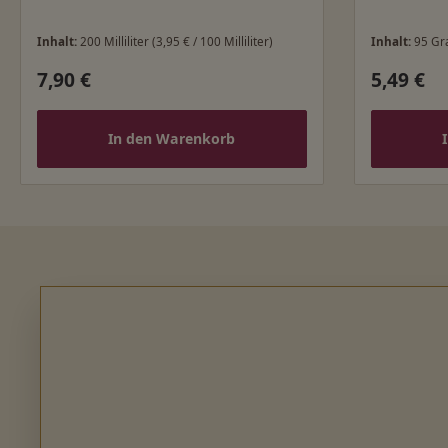
Inhalt:
200 Milliliter
(3,95 € / 100 Milliliter)
Inhalt:
95 G
7,90 €
5,49 €
Regulärer Preis:
Regulärer
In den Warenkorb