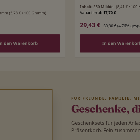
Inhalt:
350 Milliliter
(8,41 € / 100 M
Varianten ab
17,70 €
ramm
(5,78 € / 100 Gramm)
29,43 €
 Preis:
Verkaufspreis:
Regulärer Preis:
30,90 €
(4.76% gesp
In den Warenkorb
In den Warenkor
FÜR FREUNDE, FAMILIE, M
Geschenke, d
Geschenksets für jeden Anl
Präsentkorb. Fein zusammenge