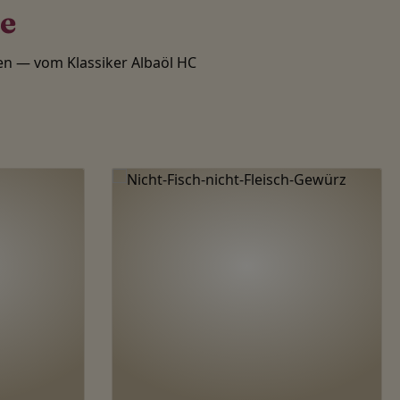
te
n — vom Klassiker Albaöl HC