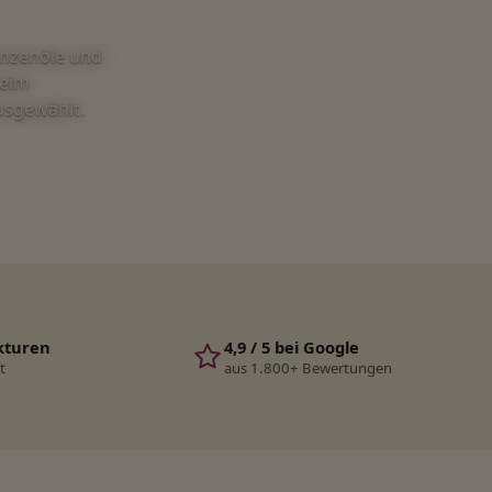
anzenöle und
beim
ausgewählt.
kturen
4,9 / 5 bei Google
t
aus 1.800+ Bewertungen