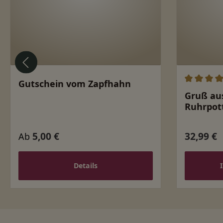
Gutschein vom Zapfhahn
Durchschn
Gruß au
Ruhrpott
5,00 €
32,99 €
Regulärer Preis:
Regulärer
Ab
Details