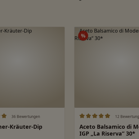
Rabatt
%
36 Bewertungen
12 Bewertun
ittliche Bewertung von 4.96 von 5 Sternen
Durchschnittliche Bewert
er-Kräuter-Dip
Aceto Balsamico di 
IGP „La Riserva“ 30*