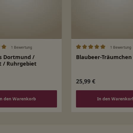
1 Bewertung
1 Bewertung
ittliche Bewertung von 5 von 5 Sternen
Durchschnittliche Bewert
s Dortmund /
Blaubeer-Träumchen
 / Ruhrgebiet
25,99 €
 Preis:
Regulärer Preis:
In den Warenkorb
In den Warenkor