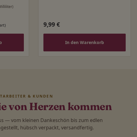
illiliter)
9,99 €
Regulärer Preis:
art)
b
In den Warenkorb
ITARBEITER & KUNDEN
ie von Herzen kommen
ass — vom kleinen Dankeschön bis zum edlen
stellt, hübsch verpackt, versandfertig.