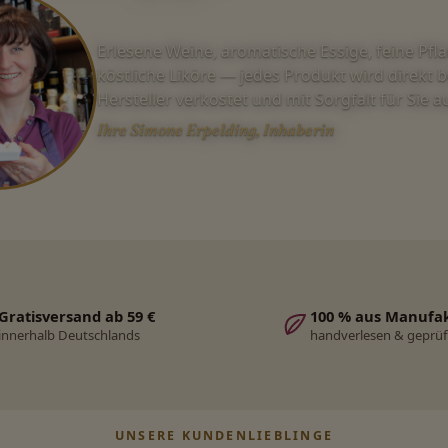
Erlesene Weine, aromatische Essige, feine Pfl
köstliche Liköre — jedes Produkt wird direkt 
Hersteller verkostet und mit Sorgfalt für Sie 
Ihre Simone Erpelding, Inhaberin
Gratisversand ab 59 €
100 % aus Manufa
innerhalb Deutschlands
handverlesen & geprüf
UNSERE KUNDENLIEBLINGE