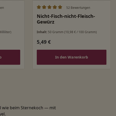
gen
52 Bewertungen
ung von 5 von 5 Sternen
Durchschnittliche Bewertung von 4.98 v
Nicht-Fisch-nicht-Fleisch-
Gewürz
illiliter)
Inhalt:
50 Gramm
(10,98 € / 100 Gramm)
5,49 €
Regulärer Preis:
b
In den Warenkorb
el wie beim Sternekoch — mit
el.