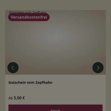
Produktgalerie überspringen
Versandkostenfrei
Gutschein vom Zapfhahn
Regulärer Preis:
5,00 €
Ab
Details