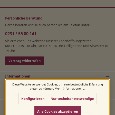
Persönliche Beratung
Gerne beraten wir Sie auch persönlich am Telefon unter:
0231 / 55 80 141
Sie erreichen uns während unserer Ladenöffnungszeiten.
Mo-Fr: 10:15 - 18 Uhr, Sa: 10:15 - 16 Uhr. Heiligabend und Silvester: 10 -
14 Uhr.
Vertrag widerrufen
Informationen
Diese Website verwendet Cookies, um eine bestmögliche Erfahrung
Rechtliches
bieten zu können.
Mehr Informationen ...
Zahlungs- und Versandarten
Konfigurieren
Nur technisch notwendige
Alle Cookies akzeptieren
Alle Preise inkl. gesetzl. Mehrwertsteuer zzgl.
Versandkosten
und ggf.