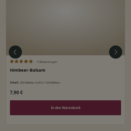
13 Bewertungen
Durchschnittliche Bewertung von 5 von 5 Sternen
Himbeer-Balsam
Inhalt:
200 Milliliter
(3,95 € / 100 Milliliter)
Regulärer Preis:
7,90 €
In den Warenkorb