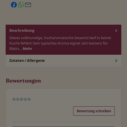
Beschreibung
Dieses vollmundige, hocharomatische Sesamöl darf in keiner
Küche fehlen! Sein typisches Aroma eignet sich bestens für
Blatts…
Mehr
Zutaten / Allergene
Bewertungen
Durchschnittliche Bewertung von 0 von 5 Sternen
Bewertung schreiben