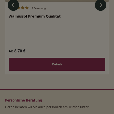
1 Bewertung
Durchschnittliche Bewertung von 5 von 5 Sternen
Walnussöl Premium Qualität
Regulärer Preis:
8,70 €
Ab
Details
Persönliche Beratung
Gerne beraten wir Sie auch persönlich am Telefon unter: