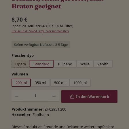
Braten geeignet
Regulärer Preis:
8,70 €
Inhalt:
200 Milliliter
(4,35 € / 100 Milliliter)
Preise inkl. MwSt. zzgl. Versandkosten
Sofort verfügbar, Lieferzeit: 2-5 Tage
auswählen
Flaschentyp
Opera
Standard
Tulipano
Welle
Zenith
(Diese Option ist zurzeit nicht verfügbar.)
auswählen
Volumen
200 ml
350 ml
500 ml
1000 ml
Produkt Anzahl: Gib den gewünschten Wert ein oder benutze die Schaltfläche
In den Warenkorb
Produktnummer:
ZH02951.200
Hersteller:
Zapfhahn
Dieses Produkt an Freunde und Bekannte weiterempfehlen: