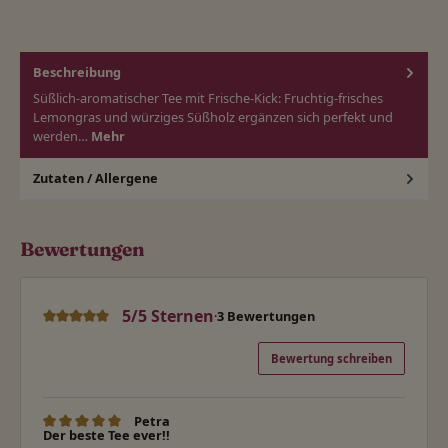
Beschreibung
Süßlich-aromatischer Tee mit Frische-Kick: Fruchtig-frisches
Lemongras und würziges Süßholz ergänzen sich perfekt und
werden…
Mehr
Zutaten / Allergene
Bewertungen
5/5 Sternen
·
3 Bewertungen
Durchschnittliche Bewertung von 5 von 5 Sternen
Bewertung schreiben
Petra
Bewertung mit 5 von 5 Sternen
Der beste Tee ever!!