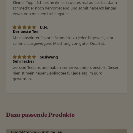
Kleiner Tipp .. Ich brühe ihn ein zweites mal auf, selbst dann
schmeckt er noch hervorragend und somit habe ich länger
etwas von meinem Lieblingstee
U.H.
Bewertung mit 5 von 5 Sternen
Der beste Tee
Mein absoluter Favorit. Schmeckt zu jeder Tageszeit, sehr
schöne, ausgewogene Mischung von guter Qualität.
SusiWeng
Bewertung mit 5 von 5 Sternen
Sehr lecker
wir sind Teefans und haben immer woanders bestellt. Dieser
hier ist mein neuer Lieblingtee für jede Tag im Büro
geworden.
Dazu passende Produkte
Produktgalerie überspringen