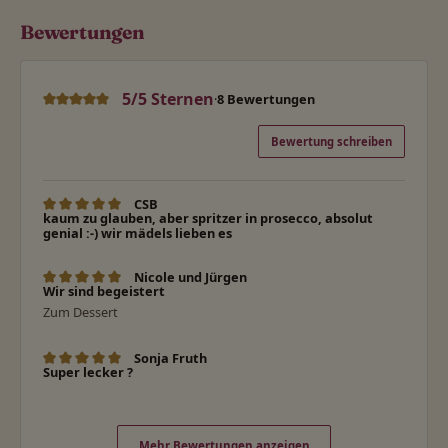
Bewertungen
5/5 Sternen
·
8 Bewertungen
Durchschnittliche Bewertung von 5 von 5 Sternen
Bewertung schreiben
CSB
Bewertung mit 5 von 5 Sternen
kaum zu glauben, aber spritzer in prosecco, absolut
genial :-) wir mädels lieben es
Nicole und Jürgen
Bewertung mit 5 von 5 Sternen
Wir sind begeistert
Zum Dessert
Sonja Fruth
Bewertung mit 5 von 5 Sternen
Super lecker ?
Mehr Bewertungen anzeigen