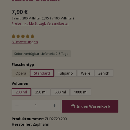
Regulärer Preis:
7,90 €
Inhalt:
200 Milliliter
(3,95 € / 100 Milliliter)
Preise inkl. MwSt. zzgl. Versandkosten
Durchschnittliche Bewertung von 5 von 5 Sternen
8 Bewertungen
Sofort verfügbar, Lieferzeit: 2-5 Tage
auswählen
Flaschentyp
Opera
Standard
Tulipano
Welle
Zenith
(Diese Option ist zurzeit nicht verfügbar.)
auswählen
Volumen
200 ml
350 ml
500 ml
1000 ml
Produkt Anzahl: Gib den gewünschten Wert ein oder benutze die Schaltfläche
In den Warenkorb
Produktnummer:
ZH02729.200
Hersteller:
Zapfhahn