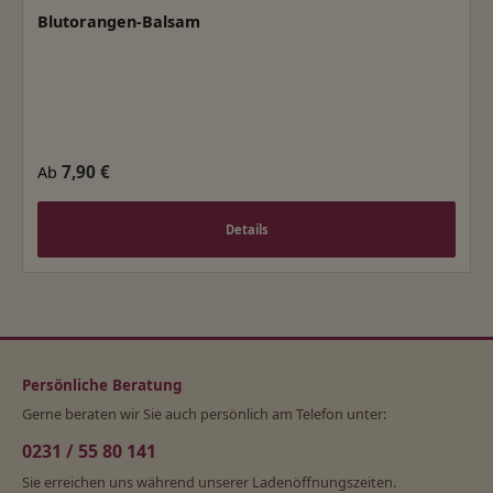
Durchschnittliche Bewertung von 5 von 5 Sternen
Blutorangen-Balsam
Regulärer Preis:
7,90 €
Ab
Details
Persönliche Beratung
Gerne beraten wir Sie auch persönlich am Telefon unter:
0231 / 55 80 141
Sie erreichen uns während unserer Ladenöffnungszeiten.