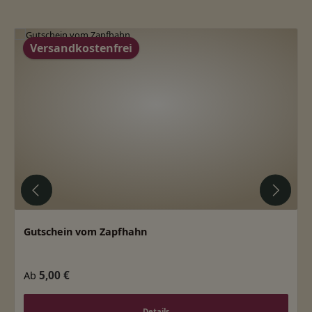
Produktgalerie überspringen
Versandkostenfrei
Gutschein vom Zapfhahn
Regulärer Preis:
5,00 €
Ab
Details