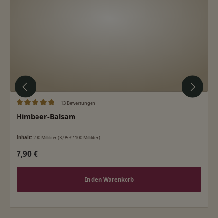
13 Bewertungen
Durchschnittliche Bewertung von 5 von 5 Sternen
Himbeer-Balsam
Inhalt:
200 Milliliter
(3,95 € / 100 Milliliter)
Regulärer Preis:
7,90 €
In den Warenkorb