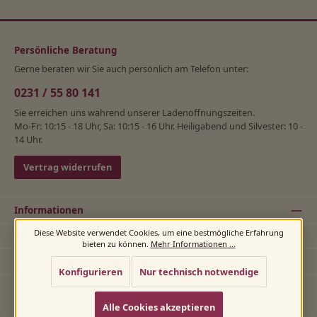
Persönliche Beratung
Gerne beraten wir Sie auch persönlich am Telefon unter:
0231 / 55 80 141
Sie erreichen uns während unserer Ladenöffnungszeiten.
Mo-Fr: 10:15 - 18 Uhr, Sa: 10:15 - 16 Uhr. Heiligabend und Silvester: 10 -
14 Uhr.
Vertrag widerrufen
Informationen
Diese Website verwendet Cookies, um eine bestmögliche Erfahrung
Rechtliches
bieten zu können.
Mehr Informationen ...
Zahlungs- und Versandarten
Konfigurieren
Nur technisch notwendige
Alle Cookies akzeptieren
Alle Preise inkl. gesetzl. Mehrwertsteuer zzgl.
Versandkosten
und ggf.