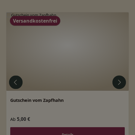
Produktgalerie überspringen
Versandkostenfrei
Gutschein vom Zapfhahn
Regulärer Preis:
5,00 €
Ab
Details