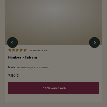
13 Bewertungen
Durchschnittliche Bewertung von 5 von 5 Sternen
Himbeer-Balsam
Inhalt:
200 Milliliter
(3,95 € / 100 Milliliter)
Regulärer Preis:
7,90 €
In den Warenkorb