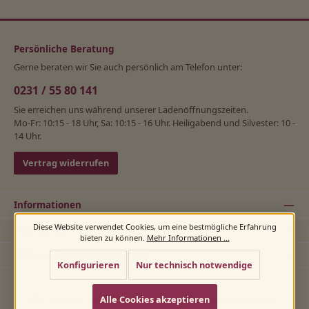
Persönliche Beratung
Gerne beraten wir Sie auch persönlich am Telefon unter:
0231 / 55 80 141
Sie erreichen uns während unserer Ladenöffnungszeiten.
Mo-Fr: 10:15 - 18 Uhr, Sa: 10:15 - 16 Uhr. Heiligabend und Silvester: 10 -
14 Uhr.
Vertrag widerrufen
Informationen
Diese Website verwendet Cookies, um eine bestmögliche Erfahrung
Rechtliches
bieten zu können.
Mehr Informationen ...
Zahlungs- und Versandarten
Konfigurieren
Nur technisch notwendige
Alle Cookies akzeptieren
Alle Preise inkl. gesetzl. Mehrwertsteuer zzgl.
Versandkosten
und ggf.