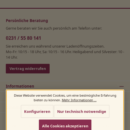
Persönliche Beratung
Gerne beraten wir Sie auch persönlich am Telefon unter:
0231 / 55 80 141
Sie erreichen uns während unserer Ladenöffnungszeiten.
Mo-Fr: 10:15 - 18 Uhr, Sa: 10:15 - 16 Uhr. Heiligabend und Silvester: 10 -
14 Uhr.
Vertrag widerrufen
Informationen
Diese Website verwendet Cookies, um eine bestmögliche Erfahrung
Rechtliches
bieten zu können.
Mehr Informationen ...
Zahlungs- und Versandarten
Konfigurieren
Nur technisch notwendige
Alle Cookies akzeptieren
Alle Preise inkl. gesetzl. Mehrwertsteuer zzgl.
Versandkosten
und ggf.