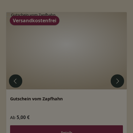
Produktgalerie überspringen
Versandkostenfrei
Gutschein vom Zapfhahn
Regulärer Preis:
5,00 €
Ab
Details