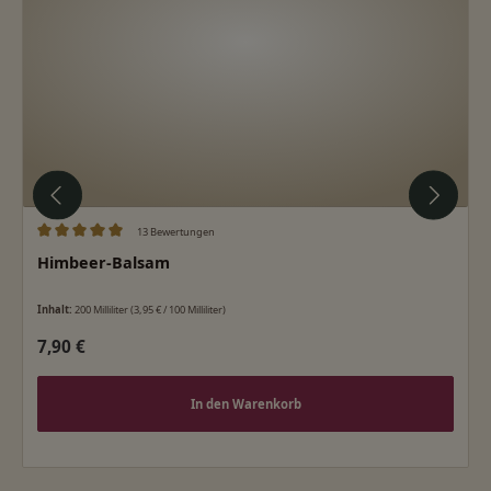
13 Bewertungen
Durchschnittliche Bewertung von 5 von 5 Sternen
Himbeer-Balsam
Inhalt:
200 Milliliter
(3,95 € / 100 Milliliter)
Regulärer Preis:
7,90 €
In den Warenkorb