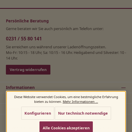
Persönliche Beratung
Gerne beraten wir Sie auch persönlich am Telefon unter:
0231 / 55 80 141
Sie erreichen uns während unserer Ladenöffnungszeiten.
Mo-Fr: 10:15 - 18 Uhr, Sa: 10:15 - 16 Uhr. Heiligabend und Silvester: 10 -
14 Uhr.
Vertrag widerrufen
Informationen
Diese Website verwendet Cookies, um eine bestmögliche Erfahrung
Rechtliches
bieten zu können.
Mehr Informationen ...
Zahlungs- und Versandarten
Konfigurieren
Nur technisch notwendige
Alle Cookies akzeptieren
Alle Preise inkl. gesetzl. Mehrwertsteuer zzgl.
Versandkosten
und ggf.