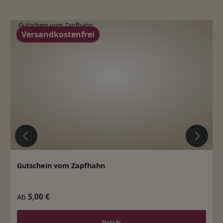
Produktgalerie überspringen
Versandkostenfrei
Gutschein vom Zapfhahn
Regulärer Preis:
5,00 €
Ab
Details