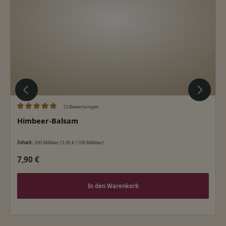
13 Bewertungen
Durchschnittliche Bewertung von 5 von 5 Sternen
Himbeer-Balsam
Inhalt:
200 Milliliter
(3,95 € / 100 Milliliter)
Regulärer Preis:
7,90 €
In den Warenkorb