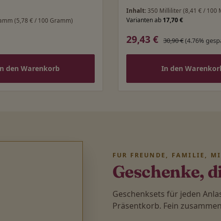
Inhalt:
350 Milliliter
(8,41 € / 100 M
Varianten ab
17,70 €
ramm
(5,78 € / 100 Gramm)
29,43 €
 Preis:
Verkaufspreis:
Regulärer Preis:
30,90 €
(4.76% gesp
In den Warenkorb
In den Warenkor
FÜR FREUNDE, FAMILIE, M
Geschenke, d
Geschenksets für jeden Anl
Präsentkorb. Fein zusammenge