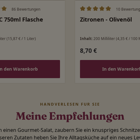
86 Bewertungen
10 Bewertun
ittliche Bewertung von 5 von 5 Sternen
Durchschnittliche Bewert
C 750ml Flasche
Zitronen - Olivenöl
iter
(15,87 € / 1 Liter)
Inhalt:
200 Milliliter
(4,35 € / 100 M
8,70 €
 Preis:
Regulärer Preis:
In den Warenkorb
In den Warenkor
HANDVERLESEN FÜR SIE
Meine Empfehlungen
in einen Gourmet-Salat, zaubern Sie ein knuspriges Schnitz
seren Zutaten heben Sie Ihre Alltagsküche auf ein neues Lev