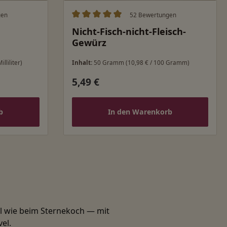
gen
52 Bewertungen
ung von 5 von 5 Sternen
Durchschnittliche Bewertung von 4.98 v
Nicht-Fisch-nicht-Fleisch-
Gewürz
illiliter)
Inhalt:
50 Gramm
(10,98 € / 100 Gramm)
5,49 €
Regulärer Preis:
b
In den Warenkorb
el wie beim Sternekoch — mit
el.