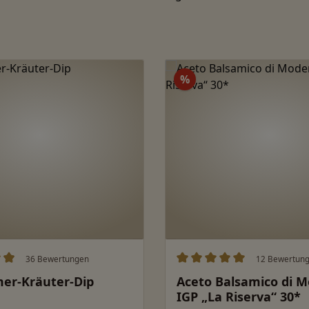
Rabatt
%
36 Bewertungen
12 Bewertun
ittliche Bewertung von 4.96 von 5 Sternen
Durchschnittliche Bewert
er-Kräuter-Dip
Aceto Balsamico di 
IGP „La Riserva“ 30*