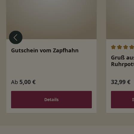
Gutschein vom Zapfhahn
Durchschn
Gruß au
Ruhrpott
5,00 €
32,99 €
Regulärer Preis:
Regulärer
Ab
Details