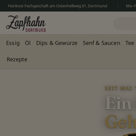
Feinkost-Fachgeschäft am Ostenhellweg 61, Dortmund
Mo–Fr
m Hauptinhalt springen
Zur Suche springen
Zur Hauptnavigation springen
Essig
Öl
Dips & Gewürze
Senf & Saucen
Tee
Rezepte
Slider überspringen
SEIT MAI 
Ein
Geh