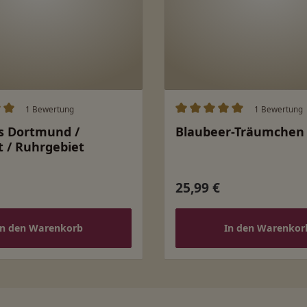
1 Bewertung
1 Bewertung
ittliche Bewertung von 5 von 5 Sternen
Durchschnittliche Bewert
s Dortmund /
Blaubeer-Träumchen
 / Ruhrgebiet
25,99 €
 Preis:
Regulärer Preis:
In den Warenkorb
In den Warenkor