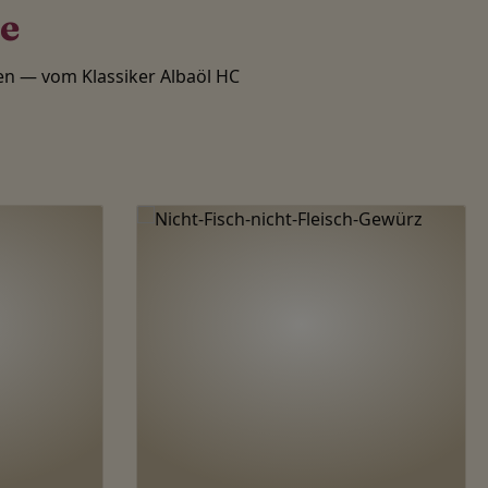
te
n — vom Klassiker Albaöl HC