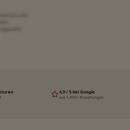
anzenöle und
beim
ausgewählt.
kturen
4,9 / 5 bei Google
t
aus 1.800+ Bewertungen