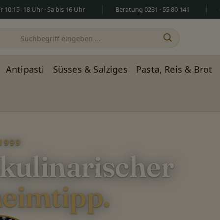
 10:15–18 Uhr · Sa bis 16 Uhr
Beratung 0231 · 55 80 141
Antipasti
Süsses & Salziges
Pasta, Reis & Brot
1999
 kulinarischer
eimtipp.