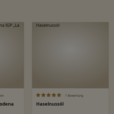
gen
1 Bewertung
ung von 5 von 5 Sternen
Durchschnittliche Bewertung von 5 von 
Modena
Haselnussöl