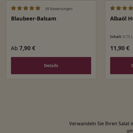
38 Bewertungen
Durchschnittliche Bewertung von 5 von 5 Sternen
Durchschn
Blaubeer-Balsam
Albaöl H
Inhalt:
0.75 L
7,90 €
11,90 €
Regulärer Preis:
Regulärer
Ab
Details
Verwandeln Sie Ihren Salat 
un