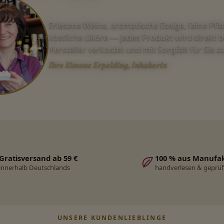
Erlesene Weine, aromatische Essige, feine Pfl
köstliche Liköre — jedes Produkt wird direkt 
Hersteller verkostet und mit Sorgfalt für Sie 
Ihre Simone Erpelding, Inhaberin
Gratisversand ab 59 €
100 % aus Manufa
innerhalb Deutschlands
handverlesen & geprüf
UNSERE KUNDENLIEBLINGE