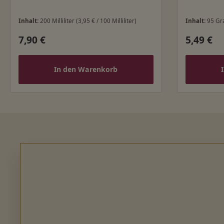
Inhalt:
200 Milliliter
(3,95 € / 100 Milliliter)
Inhalt:
95 G
7,90 €
5,49 €
Regulärer Preis:
Regulärer
In den Warenkorb