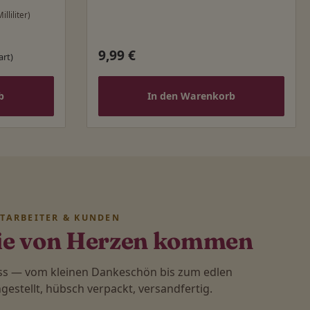
illiliter)
9,99 €
Regulärer Preis:
art)
b
In den Warenkorb
ITARBEITER & KUNDEN
ie von Herzen kommen
ass — vom kleinen Dankeschön bis zum edlen
stellt, hübsch verpackt, versandfertig.