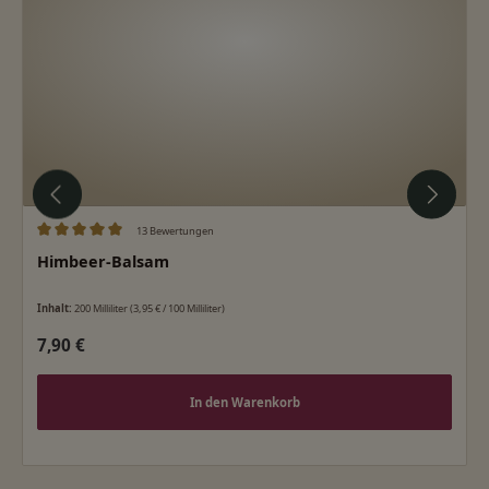
13 Bewertungen
Durchschnittliche Bewertung von 5 von 5 Sternen
Himbeer-Balsam
Inhalt:
200 Milliliter
(3,95 € / 100 Milliliter)
Regulärer Preis:
7,90 €
In den Warenkorb