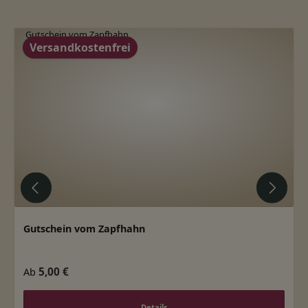
Produktgalerie überspringen
Versandkostenfrei
Gutschein vom Zapfhahn
Regulärer Preis:
5,00 €
Ab
Details