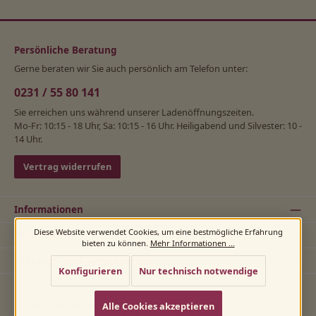
Persönliche Beratung
Gerne beraten wir Sie auch persönlich am Telefon unter:
0231 / 55 80 141
Sie erreichen uns während unserer Ladenöffnungszeiten.
Mo-Fr: 10:15 - 18 Uhr, Sa: 10:15 - 16 Uhr. Heiligabend und Silvester: 10 -
14 Uhr.
Vertrag widerrufen
Informationen
Diese Website verwendet Cookies, um eine bestmögliche Erfahrung
Rechtliches
bieten zu können.
Mehr Informationen ...
Zahlungs- und Versandarten
Konfigurieren
Nur technisch notwendige
Alle Cookies akzeptieren
Alle Preise inkl. gesetzl. Mehrwertsteuer zzgl.
Versandkosten
und ggf.