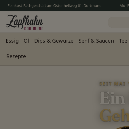
Feinkost-Fachgeschäft am Ostenhellweg 61, Dortmund
Mo–Fr
m Hauptinhalt springen
Zur Suche springen
Zur Hauptnavigation springen
Essig
Öl
Dips & Gewürze
Senf & Saucen
Tee
Rezepte
Slider überspringen
SEIT MAI 
Ein
Geh