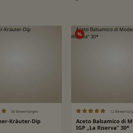
Rabatt
%
36 Bewertungen
12 Bewertun
ittliche Bewertung von 4.96 von 5 Sternen
Durchschnittliche Bewert
er-Kräuter-Dip
Aceto Balsamico di 
IGP „La Riserva“ 30*