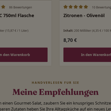
86 Bewertungen
10 Bewertun
ittliche Bewertung von 5 von 5 Sternen
Durchschnittliche Bewert
C 750ml Flasche
Zitronen - Olivenöl
iter
(15,87 € / 1 Liter)
Inhalt:
200 Milliliter
(4,35 € / 100 M
8,70 €
 Preis:
Regulärer Preis:
In den Warenkorb
In den Warenkor
HANDVERLESEN FÜR SIE
Meine Empfehlungen
in einen Gourmet-Salat, zaubern Sie ein knuspriges Schnitz
seren Zutaten heben Sie Ihre Alltagsküche auf ein neues Lev