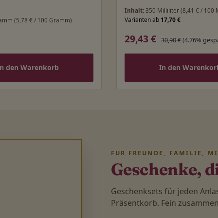
Inhalt:
350 Milliliter
(8,41 € / 100 M
Varianten ab
17,70 €
ramm
(5,78 € / 100 Gramm)
29,43 €
 Preis:
Verkaufspreis:
Regulärer Preis:
30,90 €
(4.76% gesp
In den Warenkorb
In den Warenkor
FÜR FREUNDE, FAMILIE, M
Geschenke, d
Geschenksets für jeden Anl
Präsentkorb. Fein zusammenge