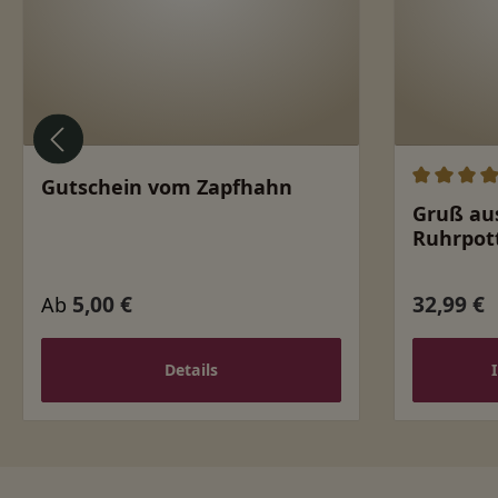
Gutschein vom Zapfhahn
Durchschn
Gruß au
Ruhrpott
5,00 €
32,99 €
Regulärer Preis:
Regulärer
Ab
Details