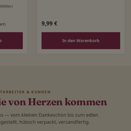
illiliter)
9,99 €
Regulärer Preis:
art)
b
In den Warenkorb
ITARBEITER & KUNDEN
ie von Herzen kommen
ass — vom kleinen Dankeschön bis zum edlen
stellt, hübsch verpackt, versandfertig.