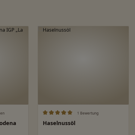
gen
1 Bewertung
ung von 5 von 5 Sternen
Durchschnittliche Bewertung von 5 von 
Modena
Haselnussöl