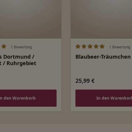
1 Bewertung
1 Bewertung
ittliche Bewertung von 5 von 5 Sternen
Durchschnittliche Bewert
s Dortmund /
Blaubeer-Träumchen
 / Ruhrgebiet
25,99 €
 Preis:
Regulärer Preis:
In den Warenkorb
In den Warenkor