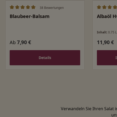
38 Bewertungen
Durchschnittliche Bewertung von 5 von 5 Sternen
Durchschn
Blaubeer-Balsam
Albaöl H
Inhalt:
0.75 L
7,90 €
11,90 €
Regulärer Preis:
Regulärer
Ab
Details
Verwandeln Sie Ihren Salat 
un