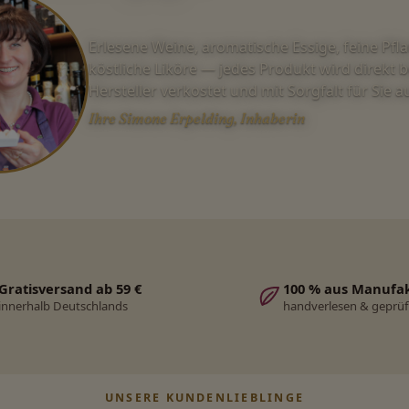
Erlesene Weine, aromatische Essige, feine Pfl
köstliche Liköre — jedes Produkt wird direkt 
Hersteller verkostet und mit Sorgfalt für Sie 
Ihre Simone Erpelding, Inhaberin
Gratisversand ab 59 €
100 % aus Manufa
innerhalb Deutschlands
handverlesen & geprüf
UNSERE KUNDENLIEBLINGE