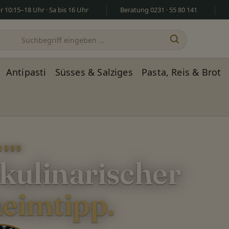
 10:15–18 Uhr · Sa bis 16 Uhr
Beratung 0231 · 55 80 141
Antipasti
Süsses & Salziges
Pasta, Reis & Brot
1999
 kulinarischer
eimtipp.