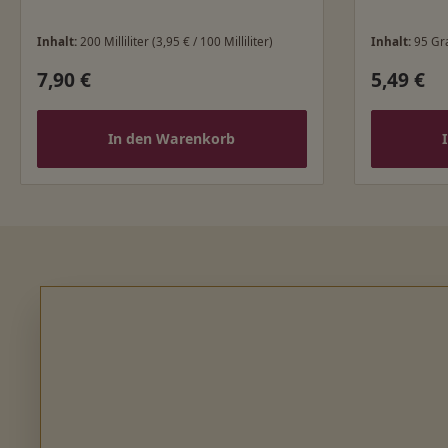
Inhalt:
200 Milliliter
(3,95 € / 100 Milliliter)
Inhalt:
95 G
7,90 €
5,49 €
Regulärer Preis:
Regulärer
In den Warenkorb