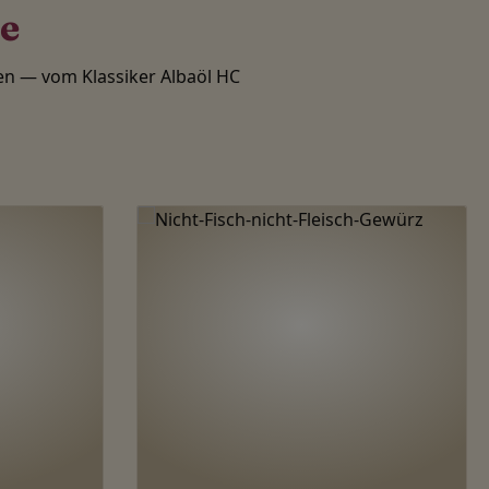
te
n — vom Klassiker Albaöl HC