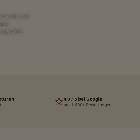
anzenöle und
beim
ausgewählt.
kturen
4,9 / 5 bei Google
t
aus 1.800+ Bewertungen