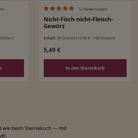
gen
52 Bewertungen
ung von 5 von 5 Sternen
Durchschnittliche Bewertung von 4.98 v
Nicht-Fisch-nicht-Fleisch-
Gewürz
illiliter)
Inhalt:
50 Gramm
(10,98 € / 100 Gramm)
5,49 €
Regulärer Preis:
b
In den Warenkorb
el wie beim Sternekoch — mit
el.