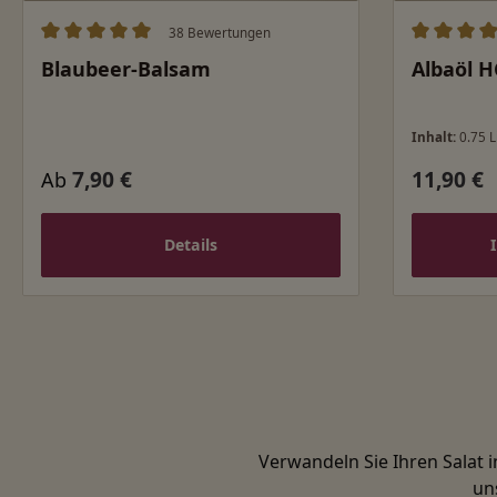
38 Bewertungen
Durchschnittliche Bewertung von 5 von 5 Sternen
Durchschn
Blaubeer-Balsam
Albaöl H
Inhalt:
0.75 L
7,90 €
11,90 €
Regulärer Preis:
Regulärer
Ab
Details
Verwandeln Sie Ihren Salat 
un