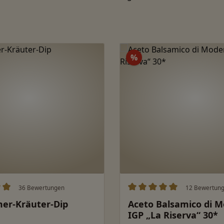
Rabatt
%
36 Bewertungen
12 Bewertun
ittliche Bewertung von 4.96 von 5 Sternen
Durchschnittliche Bewert
er-Kräuter-Dip
Aceto Balsamico di 
IGP „La Riserva“ 30*