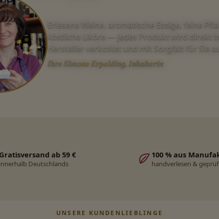
Erlesene Weine, aromatische Essige, feine Pfl
köstliche Liköre — jedes Produkt wird direkt 
Hersteller verkostet und mit Sorgfalt für Sie 
Ihre Simone Erpelding, Inhaberin
Gratisversand ab 59 €
100 % aus Manufa
innerhalb Deutschlands
handverlesen & geprüf
UNSERE KUNDENLIEBLINGE