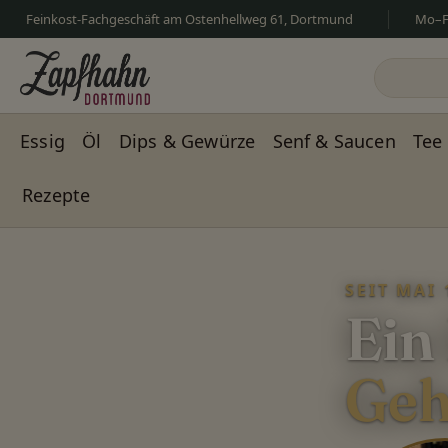
Feinkost-Fachgeschäft am Ostenhellweg 61, Dortmund
Mo–Fr
m Hauptinhalt springen
Zur Suche springen
Zur Hauptnavigation springen
Essig
Öl
Dips & Gewürze
Senf & Saucen
Tee
Rezepte
Slider überspringen
SEIT MAI 
Ein
Geh