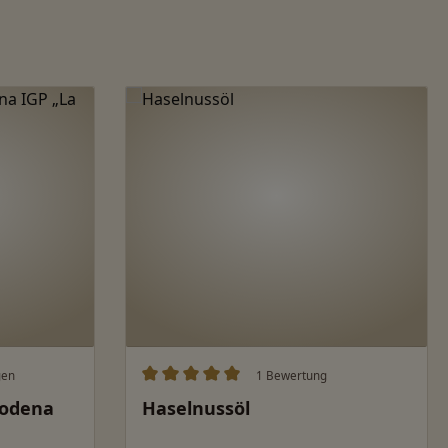
gen
1 Bewertung
ung von 5 von 5 Sternen
Durchschnittliche Bewertung von 5 von 
Modena
Haselnussöl