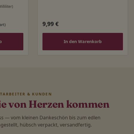
illiliter)
9,99 €
Regulärer Preis:
art)
b
In den Warenkorb
ITARBEITER & KUNDEN
ie von Herzen kommen
ass — vom kleinen Dankeschön bis zum edlen
stellt, hübsch verpackt, versandfertig.