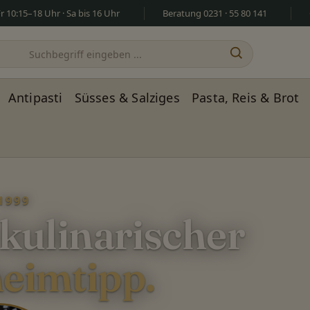
 10:15–18 Uhr · Sa bis 16 Uhr
Beratung 0231 · 55 80 141
Antipasti
Süsses & Salziges
Pasta, Reis & Brot
1999
 kulinarischer
eimtipp.