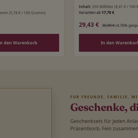
Inhalt:
350 Milliliter
(8,41 € / 100 M
Varianten ab
17,70 €
ramm
(5,78 € / 100 Gramm)
29,43 €
 Preis:
Verkaufspreis:
Regulärer Preis:
30,90 €
(4.76% gesp
In den Warenkorb
In den Warenkor
FÜR FREUNDE, FAMILIE, M
Geschenke, d
Geschenksets für jeden Anl
Präsentkorb. Fein zusammenge