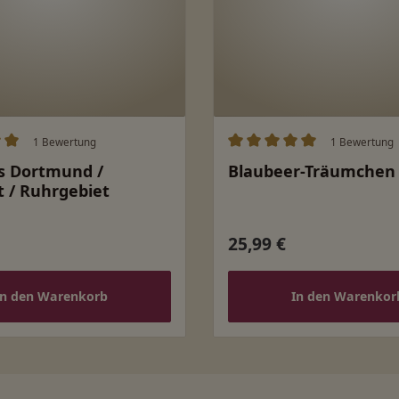
1 Bewertung
1 Bewertung
ittliche Bewertung von 5 von 5 Sternen
Durchschnittliche Bewert
s Dortmund /
Blaubeer-Träumchen
 / Ruhrgebiet
25,99 €
 Preis:
Regulärer Preis:
In den Warenkorb
In den Warenkor