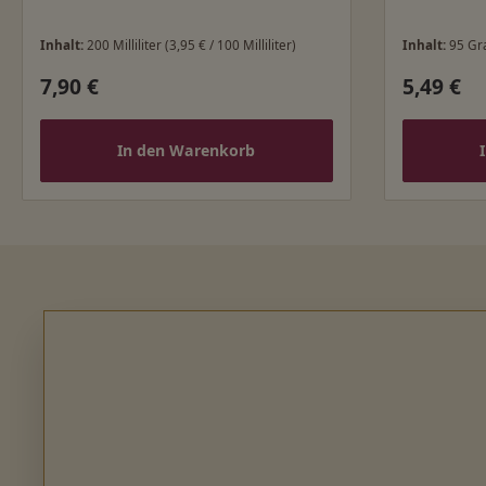
Inhalt:
200 Milliliter
(3,95 € / 100 Milliliter)
Inhalt:
95 G
7,90 €
5,49 €
Regulärer Preis:
Regulärer
In den Warenkorb