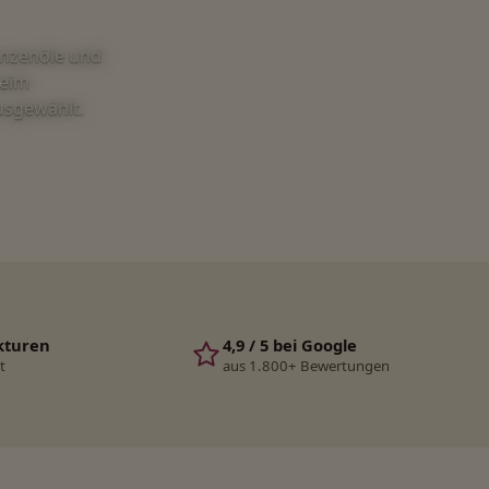
anzenöle und
beim
ausgewählt.
kturen
4,9 / 5 bei Google
t
aus 1.800+ Bewertungen