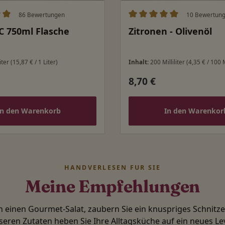
86 Bewertungen
10 Bewertun
ittliche Bewertung von 5 von 5 Sternen
Durchschnittliche Bewert
C 750ml Flasche
Zitronen - Olivenöl
iter
(15,87 € / 1 Liter)
Inhalt:
200 Milliliter
(4,35 € / 100 M
8,70 €
 Preis:
Regulärer Preis:
In den Warenkorb
In den Warenkor
HANDVERLESEN FÜR SIE
Meine Empfehlungen
in einen Gourmet-Salat, zaubern Sie ein knuspriges Schnitz
seren Zutaten heben Sie Ihre Alltagsküche auf ein neues Lev