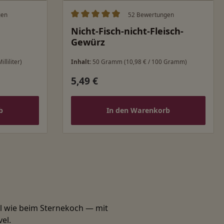
gen
52 Bewertungen
ung von 5 von 5 Sternen
Durchschnittliche Bewertung von 4.98 v
Nicht-Fisch-nicht-Fleisch-
Gewürz
illiliter)
Inhalt:
50 Gramm
(10,98 € / 100 Gramm)
5,49 €
Regulärer Preis:
b
In den Warenkorb
el wie beim Sternekoch — mit
el.