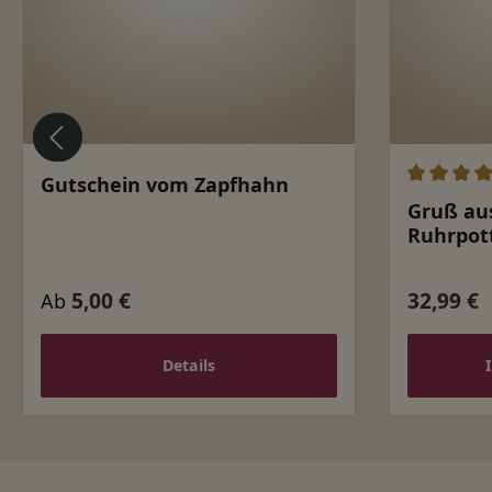
Gutschein vom Zapfhahn
Durchschn
Gruß au
Ruhrpott
5,00 €
32,99 €
Regulärer Preis:
Regulärer
Ab
Details