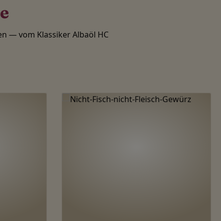
te
n — vom Klassiker Albaöl HC