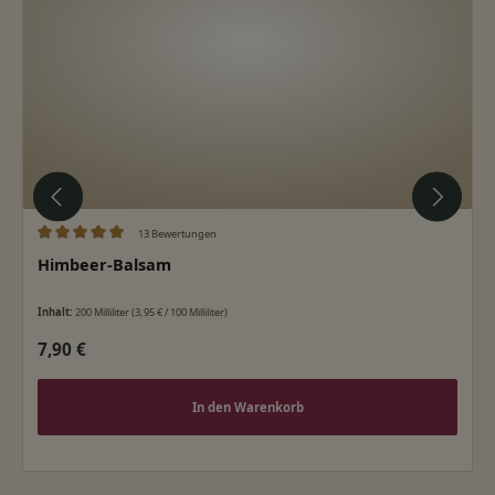
13 Bewertungen
Durchschnittliche Bewertung von 5 von 5 Sternen
Himbeer-Balsam
Inhalt:
200 Milliliter
(3,95 € / 100 Milliliter)
Regulärer Preis:
7,90 €
In den Warenkorb