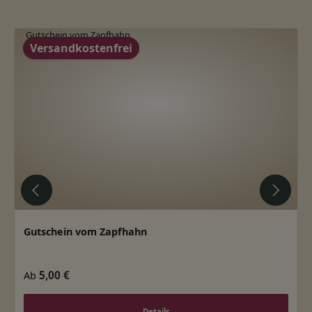
Produktgalerie überspringen
Versandkostenfrei
Gutschein vom Zapfhahn
Regulärer Preis:
5,00 €
Ab
Details