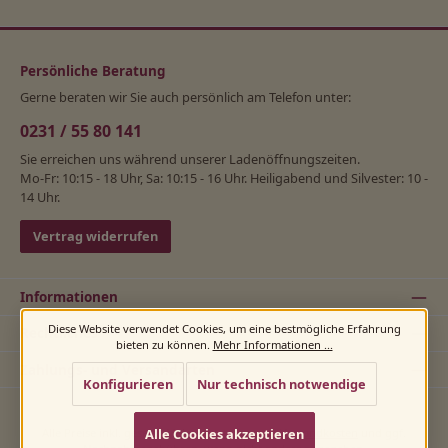
Persönliche Beratung
Gerne beraten wir Sie auch persönlich am Telefon unter:
0231 / 55 80 141
Sie erreichen uns während unserer Ladenöffnungszeiten.
Mo-Fr: 10:15 - 18 Uhr, Sa: 10:15 - 16 Uhr. Heiligabend und Silvester: 10 -
14 Uhr.
Vertrag widerrufen
Informationen
Diese Website verwendet Cookies, um eine bestmögliche Erfahrung
Rechtliches
bieten zu können.
Mehr Informationen ...
Zahlungs- und Versandarten
Konfigurieren
Nur technisch notwendige
Alle Cookies akzeptieren
Alle Preise inkl. gesetzl. Mehrwertsteuer zzgl.
Versandkosten
und ggf.