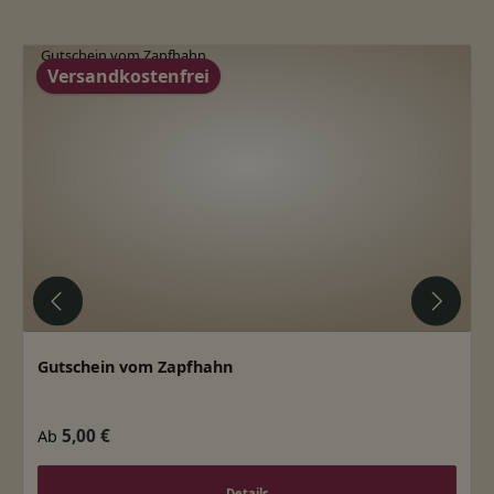
Produktgalerie überspringen
Versandkostenfrei
Gutschein vom Zapfhahn
Regulärer Preis:
5,00 €
Ab
Details