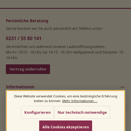
Persönliche Beratung
Gerne beraten wir Sie auch persönlich am Telefon unter:
0231 / 55 80 141
Sie erreichen uns während unserer Ladenöffnungszeiten.
Mo-Fr: 10:15 - 18 Uhr, Sa: 10:15 - 16 Uhr. Heiligabend und Silvester: 10 -
14 Uhr.
Vertrag widerrufen
Informationen
Diese Website verwendet Cookies, um eine bestmögliche Erfahrung
Rechtliches
bieten zu können.
Mehr Informationen ...
Zahlungs- und Versandarten
Konfigurieren
Nur technisch notwendige
Alle Cookies akzeptieren
Alle Preise inkl. gesetzl. Mehrwertsteuer zzgl.
Versandkosten
und ggf.