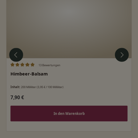
13 Bewertungen
Durchschnittliche Bewertung von 5 von 5 Sternen
Himbeer-Balsam
Inhalt:
200 Milliliter
(3,95 € / 100 Milliliter)
Regulärer Preis:
7,90 €
In den Warenkorb