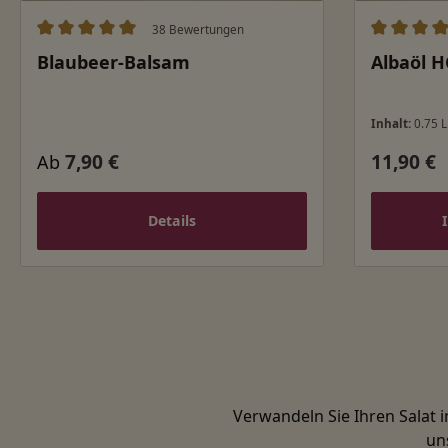
38 Bewertungen
Durchschnittliche Bewertung von 5 von 5 Sternen
Durchschn
Blaubeer-Balsam
Albaöl H
Inhalt:
0.75 L
7,90 €
11,90 €
Regulärer Preis:
Regulärer
Ab
Details
Verwandeln Sie Ihren Salat 
un