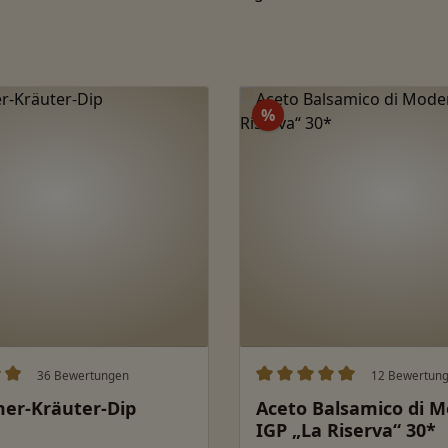
Rabatt
%
36 Bewertungen
12 Bewertun
ittliche Bewertung von 4.96 von 5 Sternen
Durchschnittliche Bewert
er-Kräuter-Dip
Aceto Balsamico di 
IGP „La Riserva“ 30*