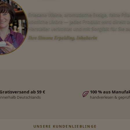
Erlesene Weine, aromatische Essige, feine Pfl
köstliche Liköre — jedes Produkt wird direkt 
Hersteller verkostet und mit Sorgfalt für Sie 
Ihre Simone Erpelding, Inhaberin
Gratisversand ab 59 €
100 % aus Manufa
innerhalb Deutschlands
handverlesen & geprüf
UNSERE KUNDENLIEBLINGE