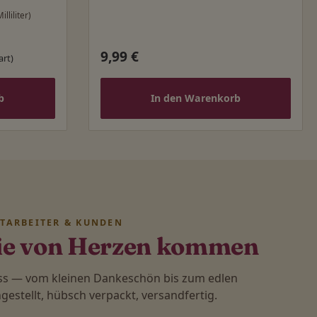
illiliter)
9,99 €
Regulärer Preis:
art)
b
In den Warenkorb
ITARBEITER & KUNDEN
ie von Herzen kommen
ass — vom kleinen Dankeschön bis zum edlen
stellt, hübsch verpackt, versandfertig.