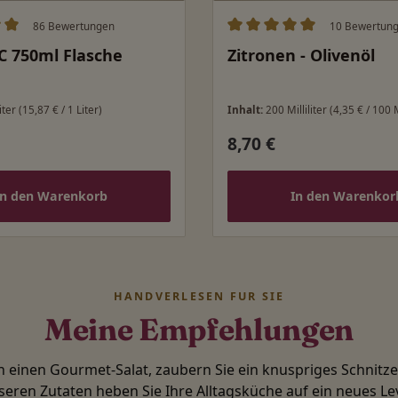
86 Bewertungen
10 Bewertun
ittliche Bewertung von 5 von 5 Sternen
Durchschnittliche Bewert
C 750ml Flasche
Zitronen - Olivenöl
iter
(15,87 € / 1 Liter)
Inhalt:
200 Milliliter
(4,35 € / 100 M
8,70 €
 Preis:
Regulärer Preis:
In den Warenkorb
In den Warenkor
HANDVERLESEN FÜR SIE
Meine Empfehlungen
in einen Gourmet-Salat, zaubern Sie ein knuspriges Schnitz
seren Zutaten heben Sie Ihre Alltagsküche auf ein neues Lev