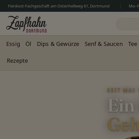
Feinkost-Fachgeschäft am Ostenhellweg 61, Dortmund
Mo–Fr
m Hauptinhalt springen
Zur Suche springen
Zur Hauptnavigation springen
Essig
Öl
Dips & Gewürze
Senf & Saucen
Tee
Rezepte
Slider überspringen
SEIT MAI 
Ein
Geh