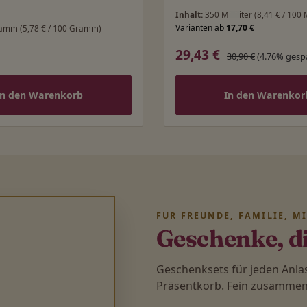
Inhalt:
350 Milliliter
(8,41 € / 100 M
Varianten ab
17,70 €
ramm
(5,78 € / 100 Gramm)
29,43 €
 Preis:
Verkaufspreis:
Regulärer Preis:
30,90 €
(4.76% gesp
In den Warenkorb
In den Warenkor
FÜR FREUNDE, FAMILIE, M
Geschenke, d
Geschenksets für jeden Anl
Präsentkorb. Fein zusammenge