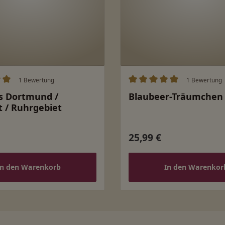
1 Bewertung
1 Bewertung
ittliche Bewertung von 5 von 5 Sternen
Durchschnittliche Bewert
s Dortmund /
Blaubeer-Träumchen
 / Ruhrgebiet
25,99 €
 Preis:
Regulärer Preis:
In den Warenkorb
In den Warenkor