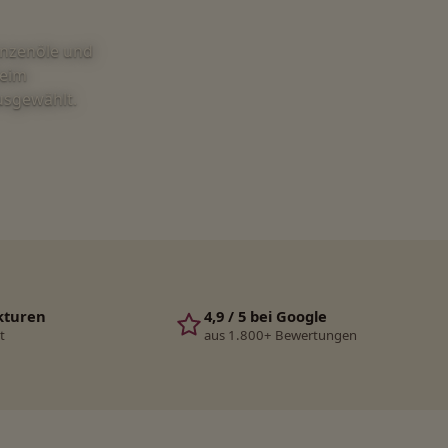
anzenöle und
beim
ausgewählt.
kturen
4,9 / 5 bei Google
t
aus 1.800+ Bewertungen