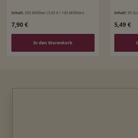
Inhalt:
200 Milliliter
(3,95 € / 100 Milliliter)
Inhalt:
95 G
7,90 €
5,49 €
Regulärer Preis:
Regulärer
In den Warenkorb