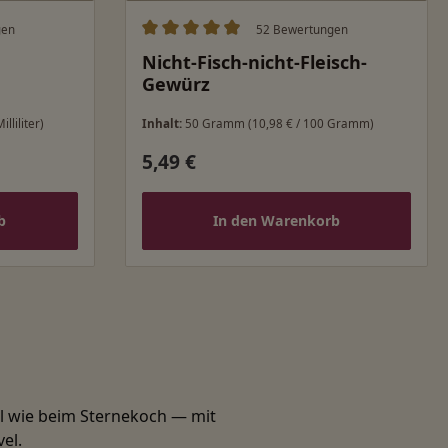
gen
52 Bewertungen
ung von 5 von 5 Sternen
Durchschnittliche Bewertung von 4.98 v
Nicht-Fisch-nicht-Fleisch-
Gewürz
illiliter)
Inhalt:
50 Gramm
(10,98 € / 100 Gramm)
5,49 €
Regulärer Preis:
b
In den Warenkorb
el wie beim Sternekoch — mit
el.