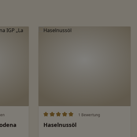
gen
1 Bewertung
ung von 5 von 5 Sternen
Durchschnittliche Bewertung von 5 von 
Modena
Haselnussöl