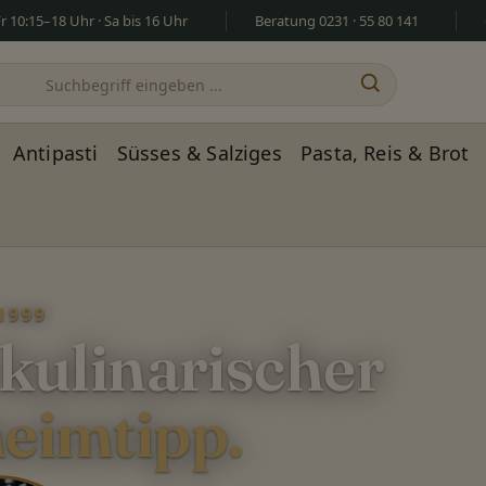
 10:15–18 Uhr · Sa bis 16 Uhr
Beratung 0231 · 55 80 141
Antipasti
Süsses & Salziges
Pasta, Reis & Brot
1999
 kulinarischer
eimtipp.