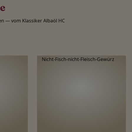
te
n — vom Klassiker Albaöl HC