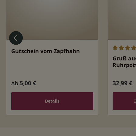
Gutschein vom Zapfhahn
Durchschn
Gruß au
Ruhrpott
5,00 €
32,99 €
Regulärer Preis:
Regulärer
Ab
Details